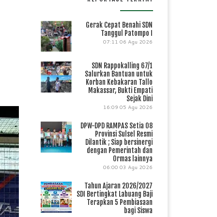
Gerak Cepat Benahi SDN
Tanggul Patompo I
07:11
06 Agu 2026
SDN Rappokalling 67/1
Salurkan Bantuan untuk
Korban Kebakaran Tallo
Makassar, Bukti Empati
Sejak Dini
16:09
05 Agu 2026
DPW-DPD RAMPAS Setia 08
Provinsi Sulsel Resmi
Dilantik ; Siap bersinergi
dengan Pemerintah dan
Ormas lainnya
06:00
03 Agu 2026
Tahun Ajaran 2026/2027
SDI Bertingkat Labuang Baji
Terapkan 5 Pembiasaan
bagi Siswa