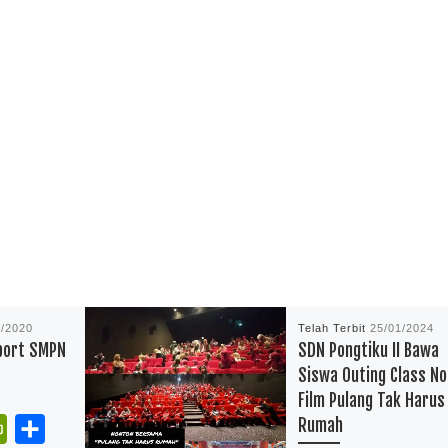
2/2020
Telah Terbit
25/01/2024
port SMPN
SDN Pongtiku II Bawa
Siswa Outing Class N
Film Pulang Tak Harus
Rumah
P
S