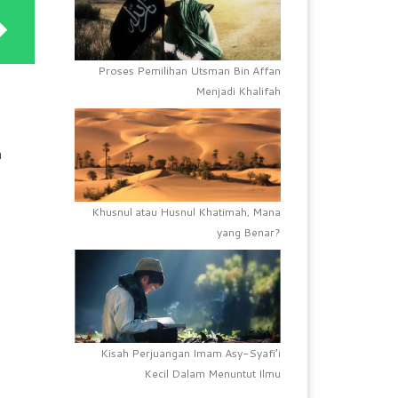
Proses Pemilihan Utsman Bin Affan
Menjadi Khalifah
a
Khusnul atau Husnul Khatimah, Mana
yang Benar?
Kisah Perjuangan Imam Asy-Syafi’i
Kecil Dalam Menuntut Ilmu