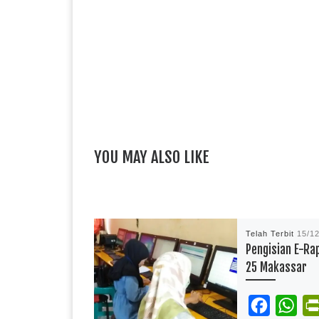
YOU MAY ALSO LIKE
Telah Terbit
15/1
Pengisian E-Ra
25 Makassar
F
W