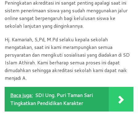
Peningkatan akreditasi ini sangat penting apalagi saat ini
o
p
r
sistem penerimaan siswa yang sudah menggunakan jalur
k
p
i
online sangat berpengaruh bagi kelulusan siswa ke
e
sekolah lanjutan yang diinginkannya.
n
Hj. Kamariah, S,Pd, M.Pd selaku kepala sekolah
d
mengatakan, saat ini kami merampungkan semua
l
persyaratan dan mengikuti sosialisasi yang diadakan di SD
y
Islam Athirah. Kami berharap semua proses ini dapat
dimudahkan sehingga akreditasi sekolah kami dapat naik
menjadi A.
Baca juga:
SDI Ung. Puri Taman Sari
Tingkatkan Pendidikan Karakter