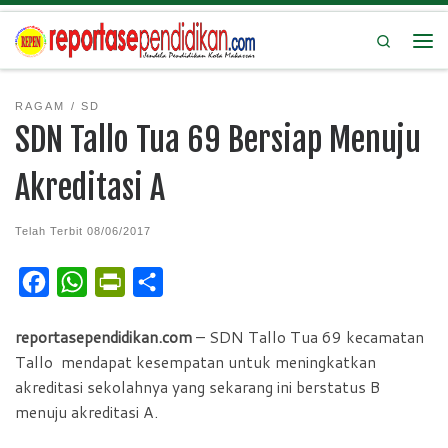
Search
RAGAM
SD
SDN Tallo Tua 69 Bersiap Menuju
Akreditasi A
Telah Terbit
08/06/2017
F
W
P
S
a
h
r
h
reportasependidikan.com
– SDN Tallo Tua 69 kecamatan
c
a
i
a
Tallo mendapat kesempatan untuk meningkatkan
e
t
n
r
akreditasi sekolahnya yang sekarang ini berstatus B
b
s
t
e
menuju akreditasi A.
o
A
F