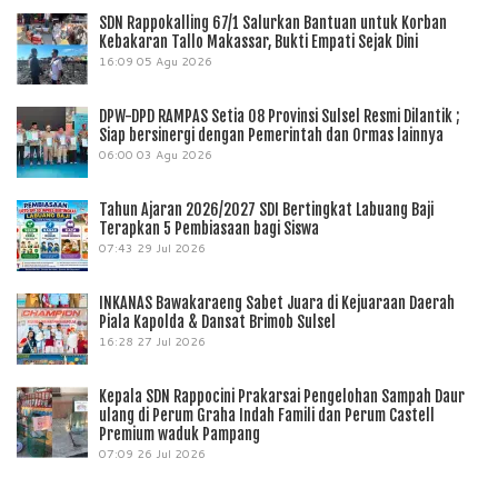
SDN Rappokalling 67/1 Salurkan Bantuan untuk Korban
Kebakaran Tallo Makassar, Bukti Empati Sejak Dini
16:09
05 Agu 2026
DPW-DPD RAMPAS Setia 08 Provinsi Sulsel Resmi Dilantik ;
Siap bersinergi dengan Pemerintah dan Ormas lainnya
06:00
03 Agu 2026
Tahun Ajaran 2026/2027 SDI Bertingkat Labuang Baji
Terapkan 5 Pembiasaan bagi Siswa
07:43
29 Jul 2026
INKANAS Bawakaraeng Sabet Juara di Kejuaraan Daerah
Piala Kapolda & Dansat Brimob Sulsel
16:28
27 Jul 2026
Kepala SDN Rappocini Prakarsai Pengelohan Sampah Daur
ulang di Perum Graha Indah Famili dan Perum Castell
Premium waduk Pampang
07:09
26 Jul 2026