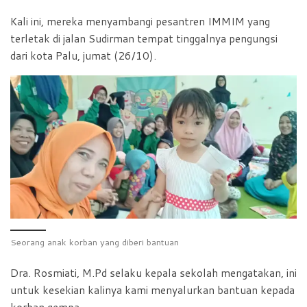
o
p
r
Kali ini, mereka menyambangi pesantren IMMIM yang
k
p
i
terletak di jalan Sudirman tempat tinggalnya pengungsi
e
dari kota Palu, jumat (26/10).
n
d
l
y
Seorang anak korban yang diberi bantuan
Dra. Rosmiati, M.Pd selaku kepala sekolah mengatakan, ini
untuk kesekian kalinya kami menyalurkan bantuan kepada
korban gempa.