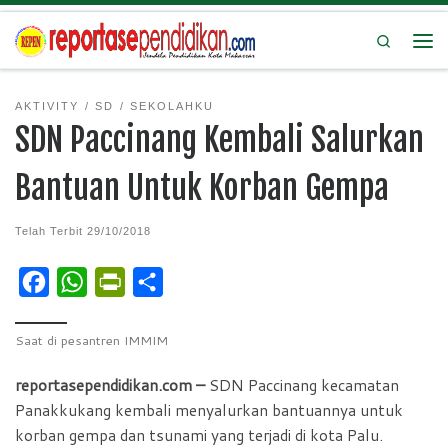
Search
AKTIVITY
SD
SEKOLAHKU
SDN Paccinang Kembali Salurkan
Bantuan Untuk Korban Gempa
Telah Terbit
29/10/2018
F
W
P
S
a
h
r
h
c
a
i
a
Saat di pesantren IMMIM
e
t
n
r
reportasependidikan.com –
SDN Paccinang kecamatan
b
s
t
e
Panakkukang kembali menyalurkan bantuannya untuk
o
A
F
korban gempa dan tsunami yang terjadi di kota Palu.