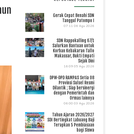
hun
Gerak Cepat Benahi SDN
Tanggul Patompo I
07:11
06 Agu 2026
SDN Rappokalling 67/1
Salurkan Bantuan untuk
Korban Kebakaran Tallo
Makassar, Bukti Empati
Sejak Dini
16:09
05 Agu 2026
DPW-DPD RAMPAS Setia 08
Provinsi Sulsel Resmi
Dilantik ; Siap bersinergi
dengan Pemerintah dan
Ormas lainnya
06:00
03 Agu 2026
Tahun Ajaran 2026/2027
SDI Bertingkat Labuang Baji
Terapkan 5 Pembiasaan
bagi Siswa