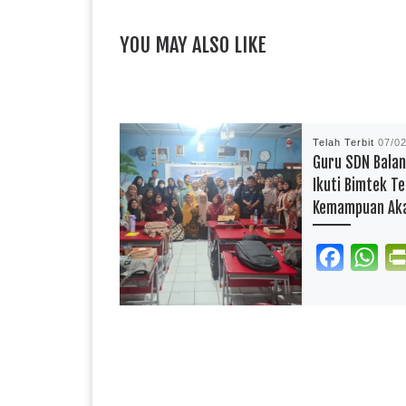
YOU MAY ALSO LIKE
Telah Terbit
07/0
Guru SDN Balan
Ikuti Bimtek Te
Kemampuan Ak
F
W
a
h
REPORTASE PEN
c
a
Guru UPT SPF SD
e
t
Balang Baru Maka
mengikuti kegiata
b
s
Teknis (Bimtek) T
Kemampuan Akad
o
A
Pengembangan Gu