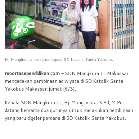
b
s
t
e
o
A
F
o
p
r
k
p
i
e
n
d
Hj. Mangindara bersama kepala SD Katolik Santa Yakobus
l
reportasependidikan.com –
SDN Mangkura III Makassar
y
mengadakan pembinaan adiwiyata di SD Katolik Santa
Yakobus Makassar, jumat (6/3).
Kepala SDN Mangkura III, Hj. Mangindara, S.Pd, M.Pd
datang bersama dua gurunya untuk melakukan pembinaan
yang baru digelar perdana di SD Katolik Santa Yakobus.