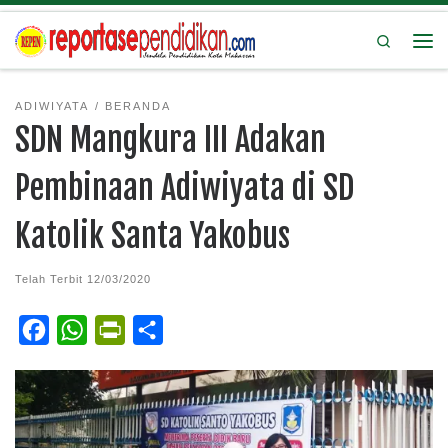
Search
ADIWIYATA
BERANDA
SDN Mangkura III Adakan
Pembinaan Adiwiyata di SD
Katolik Santa Yakobus
Telah Terbit
12/03/2020
F
W
P
S
a
h
r
h
c
a
i
a
e
t
n
r