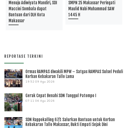
Menuju Adiwiyata Mandiri, SDI
SMPN 25 Makassar Peringati
Maccini Sombala dapat
Maulid Nabi Muhammad SAW
Bantuan dari DLH Kota
1445 H
Makassar
REPORTASE TERKINI
Ormas RAMPAS diwakili MPW – Satgas RAMPAS Sulsel Peduli
Korban Kebakaran Tallo Lama
19:52
09 Agu 2026
Gerak Cepat Benahi SDN Tanggul Patompo I
07:11
06 Agu 2026
SDN Rappokalling 67/1 Salurkan Bantuan untuk Korban
Kebakaran Tallo Makassar, Bukti Empati Sejak Dini