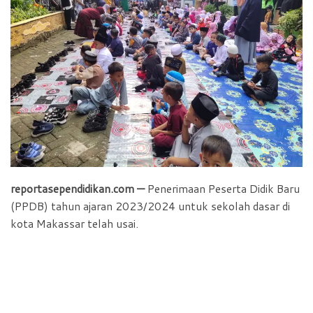
b
s
t
e
o
A
F
o
p
r
k
p
i
e
n
d
l
y
reportasependidikan.com —
Penerimaan Peserta Didik Baru
(PPDB) tahun ajaran 2023/2024 untuk sekolah dasar di
kota Makassar telah usai.