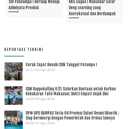
SDI Pannampu I Bersiap Menuju
KKG Gugus I Makassar Gelar
Adiwiyata Provinsi
Deep Learning yang
Kontekstual dan Berdampak
REPORTASE TERKINI
Gerak Cepat Benahi SDN Tanggul Patompo I
07:11
06 Agu 2026
SDN Rappokalling 67/1 Salurkan Bantuan untuk Korban
Kebakaran Tallo Makassar, Bukti Empati Sejak Dini
16:09
05 Agu 2026
DPW-DPD RAMPAS Setia 08 Provinsi Sulsel Resmi Dilantik ;
Siap bersinergi dengan Pemerintah dan Ormas lainnya
06:00
03 Agu 2026