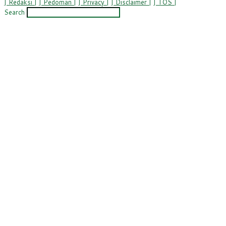
| Redaksi |
| Pedoman |
| Privacy |
| Disclaimer |
| TOS |
Search