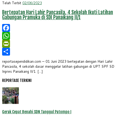
Telah Terbit
02/06/2023
Bertepatan Hari Lahir Pancasila, 4 Sekolah Ikuti Latihan
Gabungan Pramuka di SDI Panaikang II/1
Facebook
WhatsApp
PrintFriendly
Share
reportasependidikan.com — 01 Juni 2023 bertepatan dengan Hari Lahir
Pancasila, 4 sekolah dasar menggelar latihan gabungan di UPT SPF SD
Inpres Panaikang II/1. […]
REPORTASE TERKINI
Gerak Cepat Benahi SDN Tanggul Patompo I