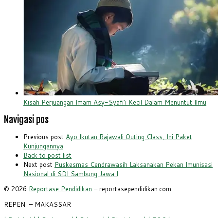
Kisah Perjuangan Imam Asy-Syafi’i Kecil Dalam Menuntut Ilmu
Navigasi pos
Previous post
Ayo Ikutan Rajawali Outing Class, Ini Paket
Kunjungannya
Back to post list
Next post
Puskesmas Cendrawasih Laksanakan Pekan Imunisasi
Nasional di SDI Sambung Jawa I
© 2026
Reportase Pendidikan
– reportasependidikan.com
REPEN
– MAKASSAR