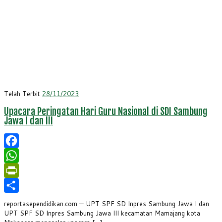
Telah Terbit
28/11/2023
Upacara Peringatan Hari Guru Nasional di SDI Sambung
Jawa I dan III
Facebook
WhatsApp
PrintFriendly
Share
reportasependidikan.com — UPT SPF SD Inpres Sambung Jawa I dan
UPT SPF SD Inpres Sambung Jawa III kecamatan Mamajang kota