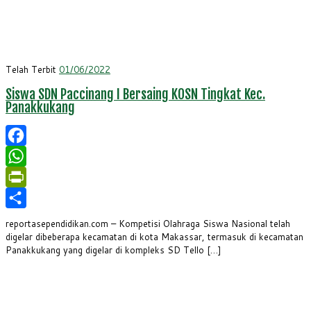
Telah Terbit
01/06/2022
Siswa SDN Paccinang I Bersaing KOSN Tingkat Kec.
Panakkukang
Facebook
WhatsApp
PrintFriendly
Share
reportasependidikan.com – Kompetisi Olahraga Siswa Nasional telah
digelar dibeberapa kecamatan di kota Makassar, termasuk di kecamatan
Panakkukang yang digelar di kompleks SD Tello […]