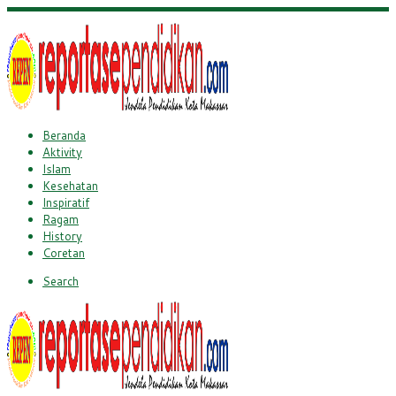
Beranda
Aktivity
Islam
Kesehatan
Inspiratif
Ragam
History
Coretan
Search