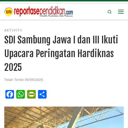
Search
AKTIVITY
SDI Sambung Jawa I dan III Ikuti
Upacara Peringatan Hardiknas
2025
Telah Terbit
05/05/2025
F
W
P
S
a
h
r
h
c
a
i
a
e
t
n
r