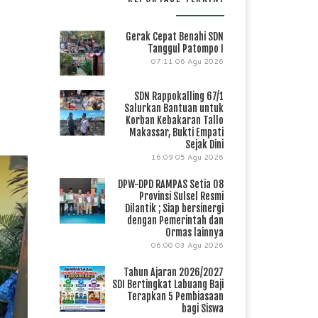
Gerak Cepat Benahi SDN
Tanggul Patompo I
07:11
06 Agu 2026
SDN Rappokalling 67/1
Salurkan Bantuan untuk
Korban Kebakaran Tallo
Makassar, Bukti Empati
Sejak Dini
16:09
05 Agu 2026
DPW-DPD RAMPAS Setia 08
Provinsi Sulsel Resmi
Dilantik ; Siap bersinergi
dengan Pemerintah dan
Ormas lainnya
06:00
03 Agu 2026
Tahun Ajaran 2026/2027
SDI Bertingkat Labuang Baji
Terapkan 5 Pembiasaan
bagi Siswa