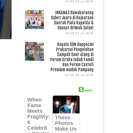
07:43
29 Jul 2026
INKANAS Bawakaraeng
Sabet Juara di Kejuaraan
Daerah Piala Kapolda &
Dansat Brimob Sulsel
16:28
27 Jul 2026
Kepala SDN Rappocini
Prakarsai Pengelohan
Sampah Daur ulang di
Perum Graha Indah Famili
dan Perum Castell
Premium waduk Pampang
07:09
26 Jul 2026