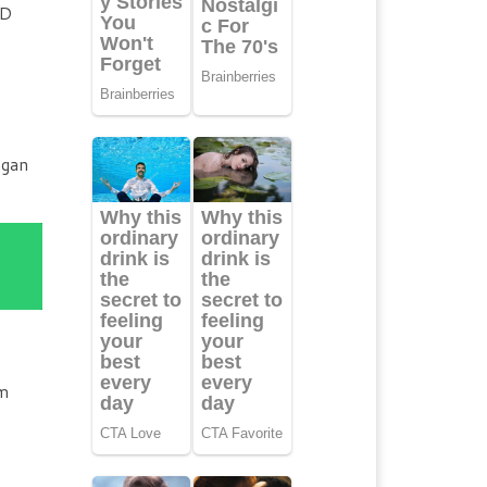
SD
ngan
am