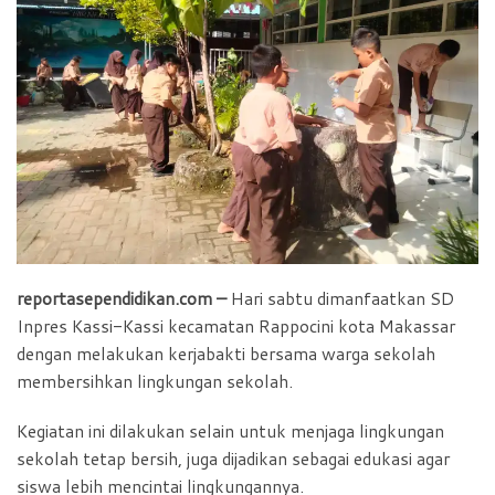
b
s
t
e
o
A
F
o
p
r
k
p
i
e
n
d
l
y
reportasependidikan.com –
Hari sabtu dimanfaatkan SD
Inpres Kassi-Kassi kecamatan Rappocini kota Makassar
dengan melakukan kerjabakti bersama warga sekolah
membersihkan lingkungan sekolah.
Kegiatan ini dilakukan selain untuk menjaga lingkungan
sekolah tetap bersih, juga dijadikan sebagai edukasi agar
siswa lebih mencintai lingkungannya.