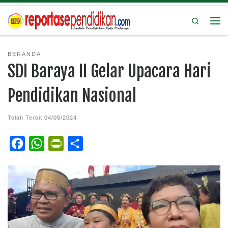
Search
BERANDA
SDI Baraya II Gelar Upacara Hari
Pendidikan Nasional
Telah Terbit
04/05/2024
F
W
P
S
a
h
r
h
c
a
i
a
e
t
n
r
b
s
t
e
o
A
F