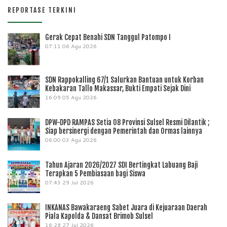
REPORTASE TERKINI
Gerak Cepat Benahi SDN Tanggul Patompo I
07:11
06 Agu 2026
SDN Rappokalling 67/1 Salurkan Bantuan untuk Korban
Kebakaran Tallo Makassar, Bukti Empati Sejak Dini
16:09
05 Agu 2026
DPW-DPD RAMPAS Setia 08 Provinsi Sulsel Resmi Dilantik ;
Siap bersinergi dengan Pemerintah dan Ormas lainnya
06:00
03 Agu 2026
Tahun Ajaran 2026/2027 SDI Bertingkat Labuang Baji
Terapkan 5 Pembiasaan bagi Siswa
07:43
29 Jul 2026
INKANAS Bawakaraeng Sabet Juara di Kejuaraan Daerah
Piala Kapolda & Dansat Brimob Sulsel
16:28
27 Jul 2026