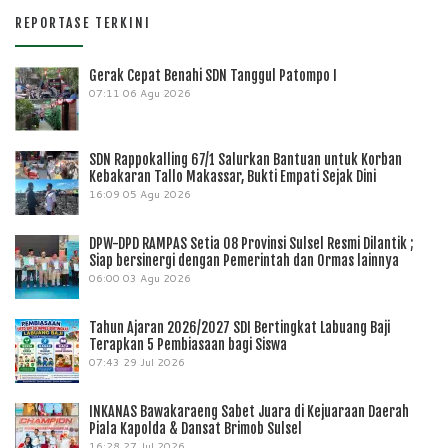
REPORTASE TERKINI
Gerak Cepat Benahi SDN Tanggul Patompo I
07:11
06 Agu 2026
SDN Rappokalling 67/1 Salurkan Bantuan untuk Korban
Kebakaran Tallo Makassar, Bukti Empati Sejak Dini
16:09
05 Agu 2026
DPW-DPD RAMPAS Setia 08 Provinsi Sulsel Resmi Dilantik ;
Siap bersinergi dengan Pemerintah dan Ormas lainnya
06:00
03 Agu 2026
Tahun Ajaran 2026/2027 SDI Bertingkat Labuang Baji
Terapkan 5 Pembiasaan bagi Siswa
07:43
29 Jul 2026
INKANAS Bawakaraeng Sabet Juara di Kejuaraan Daerah
Piala Kapolda & Dansat Brimob Sulsel
16:28
27 Jul 2026