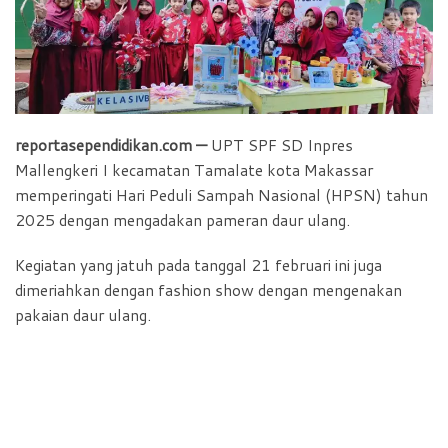
b
s
t
e
o
A
F
o
p
r
k
p
i
e
reportasependidikan.com —
UPT SPF SD Inpres
n
Mallengkeri I kecamatan Tamalate kota Makassar
d
memperingati Hari Peduli Sampah Nasional (HPSN) tahun
l
2025 dengan mengadakan pameran daur ulang.
y
Kegiatan yang jatuh pada tanggal 21 februari ini juga
dimeriahkan dengan fashion show dengan mengenakan
pakaian daur ulang.