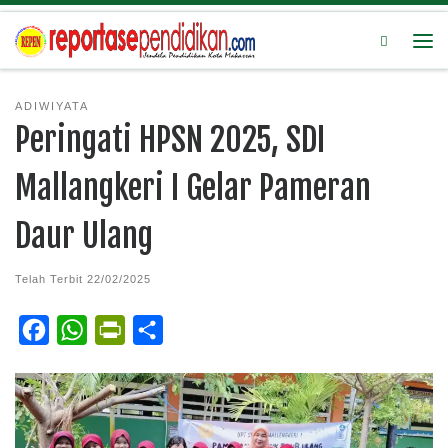
Search
ADIWIYATA
Peringati HPSN 2025, SDI
Mallangkeri I Gelar Pameran
Daur Ulang
Telah Terbit
22/02/2025
F
W
P
S
a
h
r
h
c
a
i
a
e
t
n
r