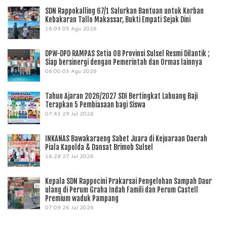
SDN Rappokalling 67/1 Salurkan Bantuan untuk Korban
Kebakaran Tallo Makassar, Bukti Empati Sejak Dini
16:09
05 Agu 2026
DPW-DPD RAMPAS Setia 08 Provinsi Sulsel Resmi Dilantik ;
Siap bersinergi dengan Pemerintah dan Ormas lainnya
06:00
03 Agu 2026
Tahun Ajaran 2026/2027 SDI Bertingkat Labuang Baji
Terapkan 5 Pembiasaan bagi Siswa
07:43
29 Jul 2026
INKANAS Bawakaraeng Sabet Juara di Kejuaraan Daerah
Piala Kapolda & Dansat Brimob Sulsel
16:28
27 Jul 2026
Kepala SDN Rappocini Prakarsai Pengelohan Sampah Daur
ulang di Perum Graha Indah Famili dan Perum Castell
Premium waduk Pampang
07:09
26 Jul 2026