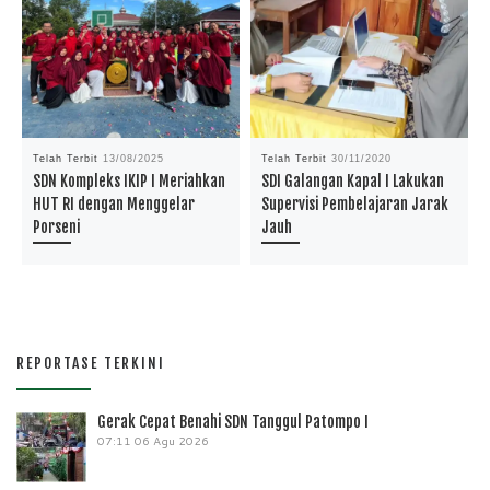
Telah Terbit
13/08/2025
Telah Terbit
30/11/2020
SDN Kompleks IKIP I Meriahkan
SDI Galangan Kapal I Lakukan
HUT RI dengan Menggelar
Supervisi Pembelajaran Jarak
Porseni
Jauh
REPORTASE TERKINI
Gerak Cepat Benahi SDN Tanggul Patompo I
07:11
06 Agu 2026