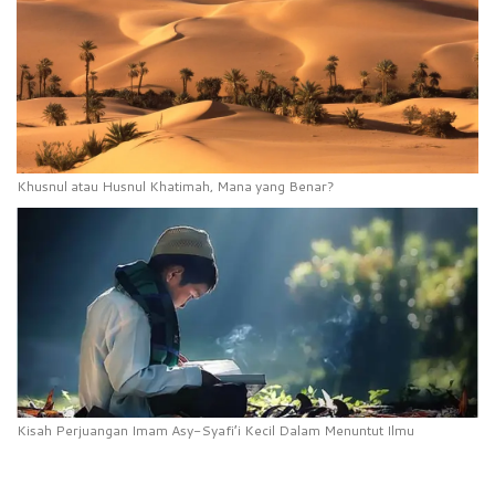
Khusnul atau Husnul Khatimah, Mana yang Benar?
Kisah Perjuangan Imam Asy-Syafi’i Kecil Dalam Menuntut Ilmu