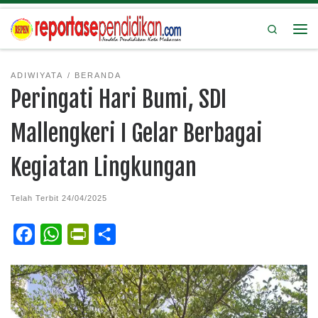
Search
ADIWIYATA
BERANDA
Peringati Hari Bumi, SDI
Mallengkeri I Gelar Berbagai
Kegiatan Lingkungan
Telah Terbit
24/04/2025
F
W
P
S
a
h
r
h
c
a
i
a
e
t
n
r