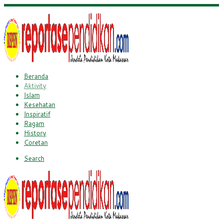
Beranda
Aktivity
Islam
Kesehatan
Inspiratif
Ragam
History
Coretan
Search