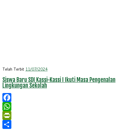
Telah Terbit
11/07/2024
Siswa Baru SDI Kassi-Kassi I Ikuti Masa Pengenalan
Lingkungan Sekolah
Facebook
WhatsApp
PrintFriendly
Share