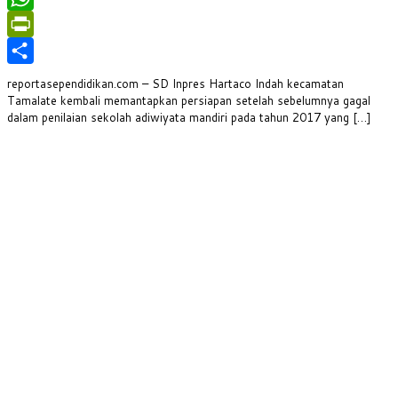
WhatsApp
PrintFriendly
Share
reportasependidikan.com – SD Inpres Hartaco Indah kecamatan
Tamalate kembali memantapkan persiapan setelah sebelumnya gagal
dalam penilaian sekolah adiwiyata mandiri pada tahun 2017 yang […]