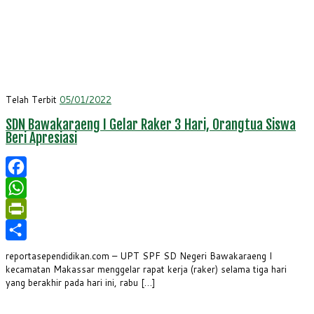
Telah Terbit
05/01/2022
SDN Bawakaraeng I Gelar Raker 3 Hari, Orangtua Siswa
Beri Apresiasi
Facebook
WhatsApp
PrintFriendly
Share
reportasependidikan.com – UPT SPF SD Negeri Bawakaraeng I
kecamatan Makassar menggelar rapat kerja (raker) selama tiga hari
yang berakhir pada hari ini, rabu […]