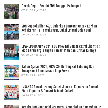
Gerak Cepat Benahi SDN Tanggul Patompo I
07:11
06 Agu 2026
SDN Rappokalling 67/1 Salurkan Bantuan untuk Korban
Kebakaran Tallo Makassar, Bukti Empati Sejak Dini
16:09
05 Agu 2026
DPW-DPD RAMPAS Setia 08 Provinsi Sulsel Resmi Dilantik ;
Siap bersinergi dengan Pemerintah dan Ormas lainnya
06:00
03 Agu 2026
Tahun Ajaran 2026/2027 SDI Bertingkat Labuang Baji
Terapkan 5 Pembiasaan bagi Siswa
07:43
29 Jul 2026
INKANAS Bawakaraeng Sabet Juara di Kejuaraan Daerah
Piala Kapolda & Dansat Brimob Sulsel
16:28
27 Jul 2026
Kepala SDN Rappocini Prakarsai Pengelohan Sampah Daur