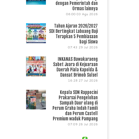
dengan Pemerintah dan
Ormas lainnya
06:00
03 Agu 2026
Tahun Ajaran 2026/2027
SDI Bertingkat Labuang Baji
Terapkan 5 Pembiasaan
bagi Siswa
07:43
29 Jul 2026
INKANAS Bawakaraeng
Sabet Juara di Kejuaraan
Daerah Piala Kapolda &
Dansat Brimob Sulsel
16:28
27 Jul 2026
Kepala SDN Rappocini
Prakarsai Pengelohan
Sampah Daur ulang di
Perum Graha Indah Famili
dan Perum Castell
Premium waduk Pampang
07:09
26 Jul 2026