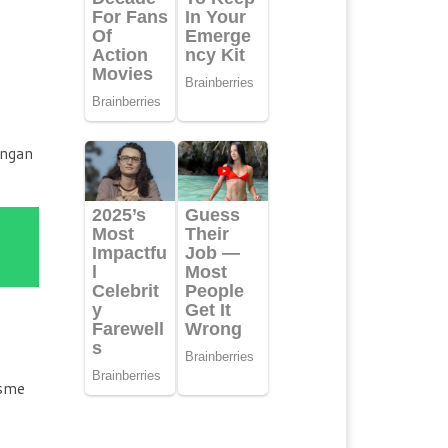
engan
isme