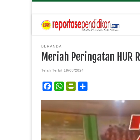
BERANDA
Meriah Peringatan HUR RI
Telah Terbit
19/08/2024
F
W
P
S
a
h
r
h
c
a
i
a
e
t
n
r
b
s
t
e
o
A
F