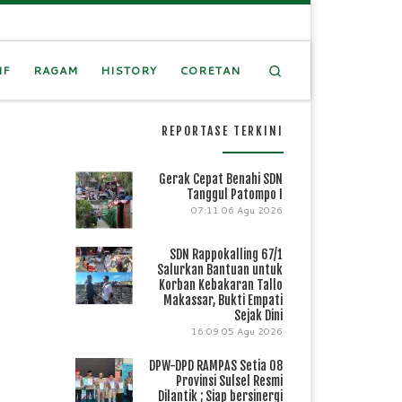
Search
IF
RAGAM
HISTORY
CORETAN
REPORTASE TERKINI
Gerak Cepat Benahi SDN
Tanggul Patompo I
07:11
06 Agu 2026
SDN Rappokalling 67/1
Salurkan Bantuan untuk
Korban Kebakaran Tallo
Makassar, Bukti Empati
Sejak Dini
16:09
05 Agu 2026
DPW-DPD RAMPAS Setia 08
Provinsi Sulsel Resmi
Dilantik ; Siap bersinergi