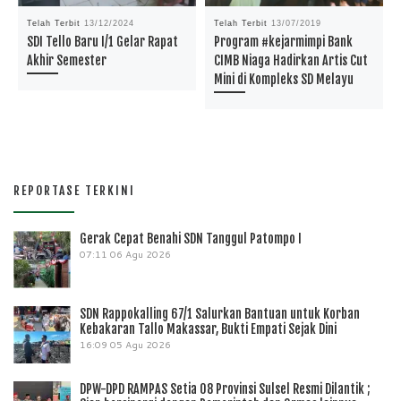
Telah Terbit
13/12/2024
Telah Terbit
13/07/2019
SDI Tello Baru I/1 Gelar Rapat
Program #kejarmimpi Bank
Akhir Semester
CIMB Niaga Hadirkan Artis Cut
Mini di Kompleks SD Melayu
REPORTASE TERKINI
Gerak Cepat Benahi SDN Tanggul Patompo I
07:11
06 Agu 2026
SDN Rappokalling 67/1 Salurkan Bantuan untuk Korban
Kebakaran Tallo Makassar, Bukti Empati Sejak Dini
16:09
05 Agu 2026
DPW-DPD RAMPAS Setia 08 Provinsi Sulsel Resmi Dilantik ;