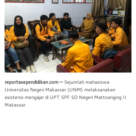
b
s
t
e
o
A
F
o
p
r
k
p
i
e
n
d
l
y
reportasependidikan.com —
Sejumlah mahasiswa
Universitas Negeri Makassar (UNM) melaksanakan
asistensi mengajar di UPT SPF SD Negeri Mattoanging II
Makassar.