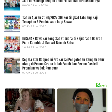
Siap bersinergi dengan Pemerintah dan Ormas lainnya
06:00
03 Agu 2026
Tahun Ajaran 2026/2027 SDI Bertingkat Labuang Baji
Terapkan 5 Pembiasaan bagi Siswa
07:43
29 Jul 2026
INKANAS Bawakaraeng Sabet Juara di Kejuaraan Daerah
Piala Kapolda & Dansat Brimob Sulsel
16:28
27 Jul 2026
Kepala SDN Rappocini Prakarsai Pengelohan Sampah Daur
ulang di Perum Graha Indah Famili dan Perum Castell
Premium waduk Pampang
07:09
26 Jul 2026