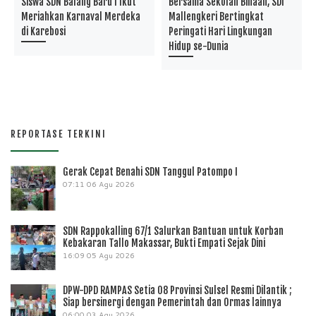
Siswa SDN Balang Baru I Ikut
Bersama Sekolah Binaan, SDI
Meriahkan Karnaval Merdeka
Mallengkeri Bertingkat
di Karebosi
Peringati Hari Lingkungan
Hidup se-Dunia
REPORTASE TERKINI
Gerak Cepat Benahi SDN Tanggul Patompo I
07:11
06 Agu 2026
SDN Rappokalling 67/1 Salurkan Bantuan untuk Korban
Kebakaran Tallo Makassar, Bukti Empati Sejak Dini
16:09
05 Agu 2026
DPW-DPD RAMPAS Setia 08 Provinsi Sulsel Resmi Dilantik ;
Siap bersinergi dengan Pemerintah dan Ormas lainnya
06:00
03 Agu 2026