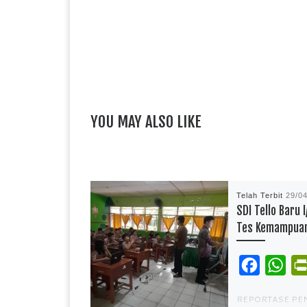
YOU MAY ALSO LIKE
Telah Terbit
29/0
SDI Tello Baru I
Tes Kemampua
F
W
a
h
REPORTASE PEN
c
a