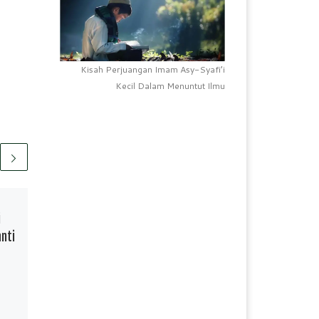
Kisah Perjuangan Imam Asy-Syafi’i
Kecil Dalam Menuntut Ilmu
Telah Terbit
18/08/2020
i
SDN Bayang Meriahkan
nti
Kemerdekaan dengan
Berbagai Lomba
S
F
W
P
S
h
a
h
r
h