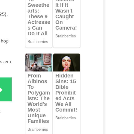
25).
shop
istem
.