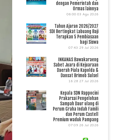
dengan Pemerintah dan
Ormas lainnya
06:00
03 Agu 2026
Tahun Ajaran 2026/2027
SDI Bertingkat Labuang Baji
Terapkan 5 Pembiasaan
bagi Siswa
07:43
29 Jul 2026
INKANAS Bawakaraeng
Sabet Juara di Kejuaraan
Daerah Piala Kapolda &
Dansat Brimob Sulsel
16:28
27 Jul 2026
Kepala SDN Rappocini
Prakarsai Pengelohan
Sampah Daur ulang di
Perum Graha Indah Famili
dan Perum Castell
Premium waduk Pampang
07:09
26 Jul 2026