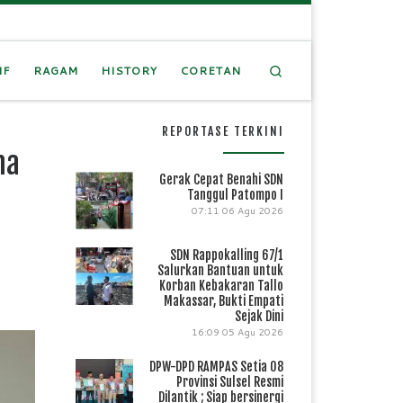
Search
IF
RAGAM
HISTORY
CORETAN
REPORTASE TERKINI
na
Gerak Cepat Benahi SDN
Tanggul Patompo I
07:11
06 Agu 2026
SDN Rappokalling 67/1
Salurkan Bantuan untuk
Korban Kebakaran Tallo
Makassar, Bukti Empati
Sejak Dini
16:09
05 Agu 2026
DPW-DPD RAMPAS Setia 08
Provinsi Sulsel Resmi
Dilantik ; Siap bersinergi