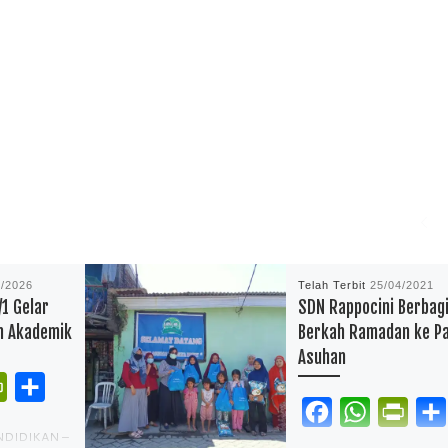
4/2026
Telah Terbit
25/04/2021
/1 Gelar
SDN Rappocini Berbag
n Akademik
Berkah Ramadan ke Pa
Asuhan
P
S
F
W
P
r
h
DIDIKAN –
a
h
r
i
a