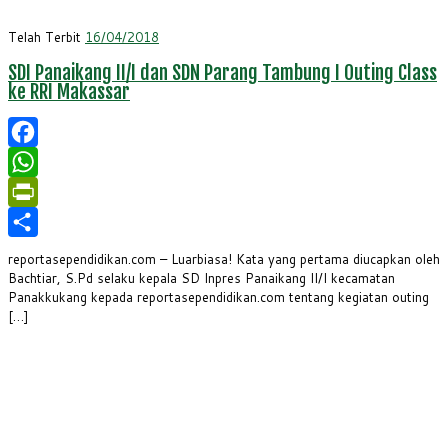
Telah Terbit
16/04/2018
SDI Panaikang II/I dan SDN Parang Tambung I Outing Class
ke RRI Makassar
Facebook
WhatsApp
PrintFriendly
Share
reportasependidikan.com – Luarbiasa! Kata yang pertama diucapkan oleh
Bachtiar, S.Pd selaku kepala SD Inpres Panaikang II/I kecamatan
Panakkukang kepada reportasependidikan.com tentang kegiatan outing
[…]