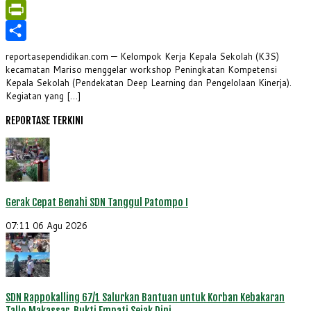
WhatsApp
PrintFriendly
Share
reportasependidikan.com — Kelompok Kerja Kepala Sekolah (K3S)
kecamatan Mariso menggelar workshop Peningkatan Kompetensi
Kepala Sekolah (Pendekatan Deep Learning dan Pengelolaan Kinerja).
Kegiatan yang […]
REPORTASE TERKINI
Gerak Cepat Benahi SDN Tanggul Patompo I
07:11
06 Agu 2026
SDN Rappokalling 67/1 Salurkan Bantuan untuk Korban Kebakaran
Tallo Makassar, Bukti Empati Sejak Dini