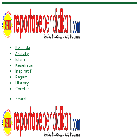
Beranda
Aktivity
Islam
Kesehatan
Inspiratif
Ragam
History
Coretan
Search