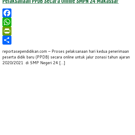
Pelaksanaan PPDB Secara Online SMPN 24 Makassar
Facebook
WhatsApp
PrintFriendly
Share
reportasependidikan.com – Proses pelaksanaan hari kedua penerimaan
peserta didik baru (PPDB) secara online untuk jalur zonasi tahun ajaran
2020/2021 di SMP Negeri 24 […]