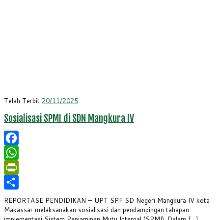
Telah Terbit
20/11/2025
Sosialisasi SPMI di SDN Mangkura IV
Facebook
WhatsApp
PrintFriendly
Share
REPORTASE PENDIDIKAN — UPT SPF SD Negeri Mangkura IV kota
Makassar melaksanakan sosialisasi dan pendampingan tahapan
implementasi Sistem Penjaminan Mutu Internal (SPMI). Dalam […]