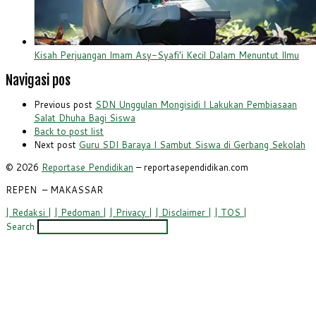
Kisah Perjuangan Imam Asy-Syafi’i Kecil Dalam Menuntut Ilmu
Navigasi pos
Previous post
SDN Unggulan Mongisidi I Lakukan Pembiasaan
Salat Dhuha Bagi Siswa
Back to post list
Next post
Guru SDI Baraya I Sambut Siswa di Gerbang Sekolah
© 2026
Reportase Pendidikan
– reportasependidikan.com
REPEN
– MAKASSAR
| Redaksi |
| Pedoman |
| Privacy |
| Disclaimer |
| TOS |
Search