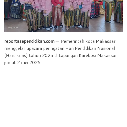
b
s
t
e
o
A
F
o
p
r
k
p
i
e
reportasependidikan.com —
Pemerintah kota Makassar
n
menggelar upacara peringatan Hari Pendidikan Nasional
d
(Hardiknas) tahun 2025 di Lapangan Karebosi Makassar,
l
jumat 2 mei 2025.
y