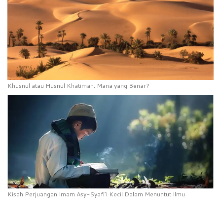
Khusnul atau Husnul Khatimah, Mana yang Benar?
Kisah Perjuangan Imam Asy-Syafi’i Kecil Dalam Menuntut Ilmu