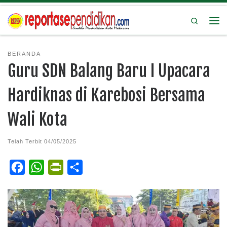
Search
BERANDA
Guru SDN Balang Baru I Upacara
Hardiknas di Karebosi Bersama
Wali Kota
Telah Terbit
04/05/2025
F
W
P
S
a
h
r
h
c
a
i
a
e
t
n
r