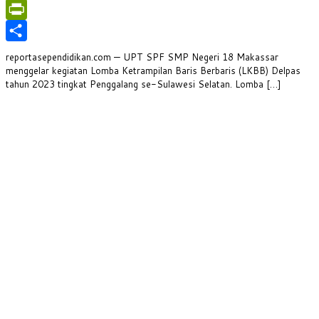
WhatsApp
PrintFriendly
Share
reportasependidikan.com — UPT SPF SMP Negeri 18 Makassar
menggelar kegiatan Lomba Ketrampilan Baris Berbaris (LKBB) Delpas
tahun 2023 tingkat Penggalang se-Sulawesi Selatan. Lomba […]