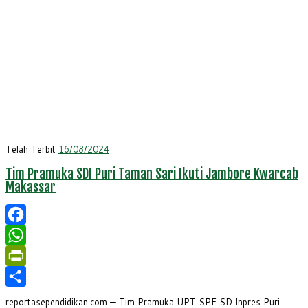
Telah Terbit
16/08/2024
Tim Pramuka SDI Puri Taman Sari Ikuti Jambore Kwarcab
Makassar
Facebook
WhatsApp
PrintFriendly
Share
reportasependidikan.com — Tim Pramuka UPT SPF SD Inpres Puri