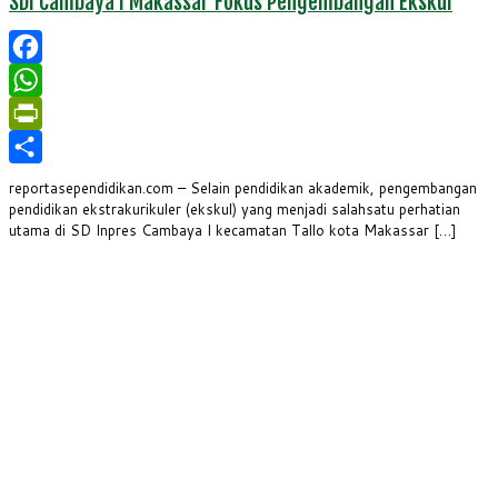
SDI Cambaya I Makassar Fokus Pengembangan Ekskul
Facebook
WhatsApp
PrintFriendly
Share
reportasependidikan.com – Selain pendidikan akademik, pengembangan
pendidikan ekstrakurikuler (ekskul) yang menjadi salahsatu perhatian
utama di SD Inpres Cambaya I kecamatan Tallo kota Makassar […]