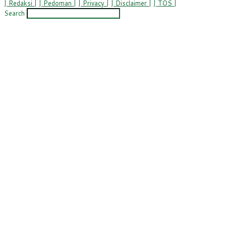
| Redaksi |
| Pedoman |
| Privacy |
| Disclaimer |
| TOS |
Search