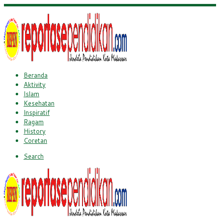
Beranda
Aktivity
Islam
Kesehatan
Inspiratif
Ragam
History
Coretan
Search