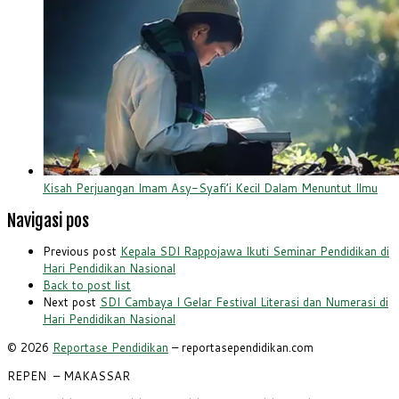
Kisah Perjuangan Imam Asy-Syafi’i Kecil Dalam Menuntut Ilmu
Navigasi pos
Previous post
Kepala SDI Rappojawa Ikuti Seminar Pendidikan di
Hari Pendidikan Nasional
Back to post list
Next post
SDI Cambaya I Gelar Festival Literasi dan Numerasi di
Hari Pendidikan Nasional
© 2026
Reportase Pendidikan
– reportasependidikan.com
REPEN
– MAKASSAR