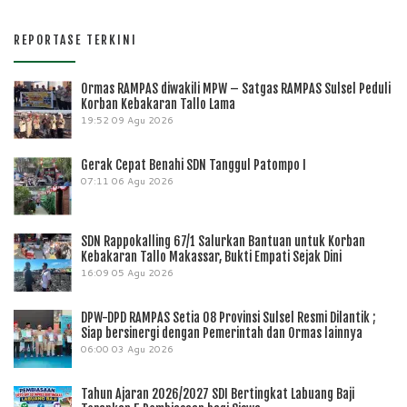
REPORTASE TERKINI
Ormas RAMPAS diwakili MPW – Satgas RAMPAS Sulsel Peduli
Korban Kebakaran Tallo Lama
19:52
09 Agu 2026
Gerak Cepat Benahi SDN Tanggul Patompo I
07:11
06 Agu 2026
SDN Rappokalling 67/1 Salurkan Bantuan untuk Korban
Kebakaran Tallo Makassar, Bukti Empati Sejak Dini
16:09
05 Agu 2026
DPW-DPD RAMPAS Setia 08 Provinsi Sulsel Resmi Dilantik ;
Siap bersinergi dengan Pemerintah dan Ormas lainnya
06:00
03 Agu 2026
Tahun Ajaran 2026/2027 SDI Bertingkat Labuang Baji