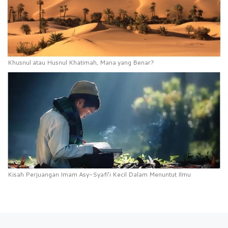
Khusnul atau Husnul Khatimah, Mana yang Benar?
Kisah Perjuangan Imam Asy-Syafi’i Kecil Dalam Menuntut Ilmu
Previous post
Ne