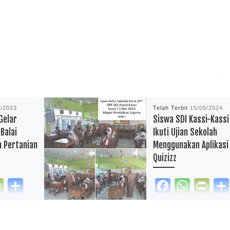
2/2023
Telah Terbit
15/05/2024
Gelar
Siswa SDI Kassi-Kassi
 Balai
Ikuti Ujian Sekolah
n Pertanian
Menggunakan Aplikasi
Quizizz
P
S
F
W
P
r
h
a
h
r
kan.com –
reportasependidikan.com 
i
a
c
a
i
ppocini
Siswa kelas 6 UPT SPF 