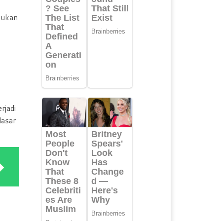
kukan
rjadi
dasar