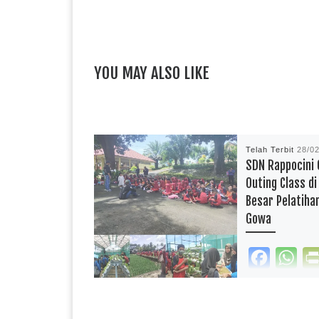
YOU MAY ALSO LIKE
Telah Terbit
28/0
SDN Rappocini 
Outing Class di
Besar Pelatiha
Gowa
F
W
a
h
reportasependidi
c
a
UPT SPF SDN Ra