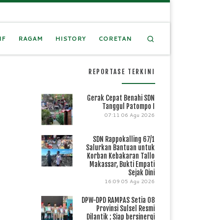
Search
IF
RAGAM
HISTORY
CORETAN
REPORTASE TERKINI
Gerak Cepat Benahi SDN
Tanggul Patompo I
07:11
06 Agu 2026
SDN Rappokalling 67/1
Salurkan Bantuan untuk
Korban Kebakaran Tallo
Makassar, Bukti Empati
Sejak Dini
16:09
05 Agu 2026
DPW-DPD RAMPAS Setia 08
Provinsi Sulsel Resmi
Dilantik ; Siap bersinergi