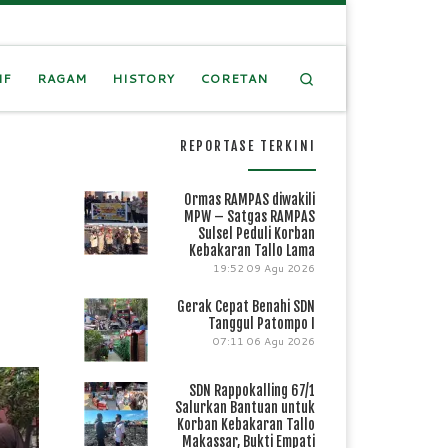
Search
IF
RAGAM
HISTORY
CORETAN
REPORTASE TERKINI
Ormas RAMPAS diwakili
MPW – Satgas RAMPAS
Sulsel Peduli Korban
Kebakaran Tallo Lama
19:52
09 Agu 2026
Gerak Cepat Benahi SDN
Tanggul Patompo I
07:11
06 Agu 2026
SDN Rappokalling 67/1
Salurkan Bantuan untuk
Korban Kebakaran Tallo
Makassar, Bukti Empati