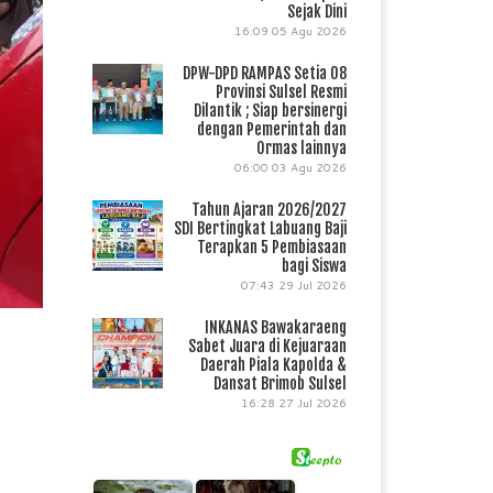
Sejak Dini
16:09
05 Agu 2026
DPW-DPD RAMPAS Setia 08
Provinsi Sulsel Resmi
Dilantik ; Siap bersinergi
dengan Pemerintah dan
Ormas lainnya
06:00
03 Agu 2026
Tahun Ajaran 2026/2027
SDI Bertingkat Labuang Baji
Terapkan 5 Pembiasaan
bagi Siswa
07:43
29 Jul 2026
INKANAS Bawakaraeng
Sabet Juara di Kejuaraan
Daerah Piala Kapolda &
Dansat Brimob Sulsel
16:28
27 Jul 2026