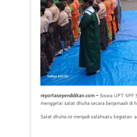
o
A
F
o
p
r
k
p
i
e
n
d
l
y
reportasependidikan.com –
Siswa UPT SPF S
menggelar salat dhuha secara berjamaah di 
Salat dhuha ini menjadi salahsatu kegiatan 