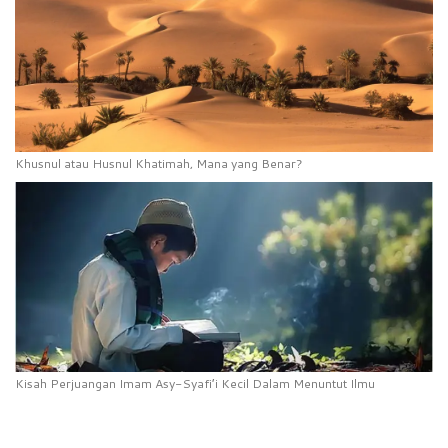
Khusnul atau Husnul Khatimah, Mana yang Benar?
Kisah Perjuangan Imam Asy-Syafi’i Kecil Dalam Menuntut Ilmu