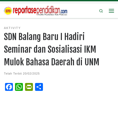
Search
AKTIVITY
SDN Balang Baru I Hadiri
Seminar dan Sosialisasi IKM
Mulok Bahasa Daerah di UNM
Telah Terbit
20/02/2025
F
W
P
S
a
h
r
h
c
a
i
a
e
t
n
r