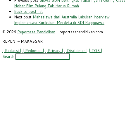
Previous post
Siswa SDN Bertingkat Tabaringan I Outing Class
Nobar Film Pulang Tak Harus Rumah
Back to post list
Next post
Mahasiswa dari Australia Lakukan Interview
Implementasi Kurikulum Merdeka di SDI Rappojawa
© 2026
Reportase Pendidikan
– reportasependidikan.com
REPEN
– MAKASSAR
| Redaksi |
| Pedoman |
| Privacy |
| Disclaimer |
| TOS |
Search