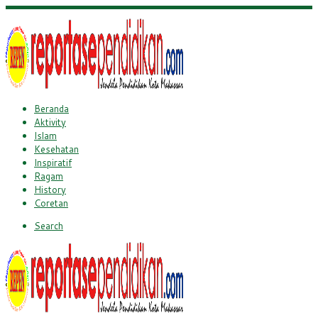
Beranda
Aktivity
Islam
Kesehatan
Inspiratif
Ragam
History
Coretan
Search