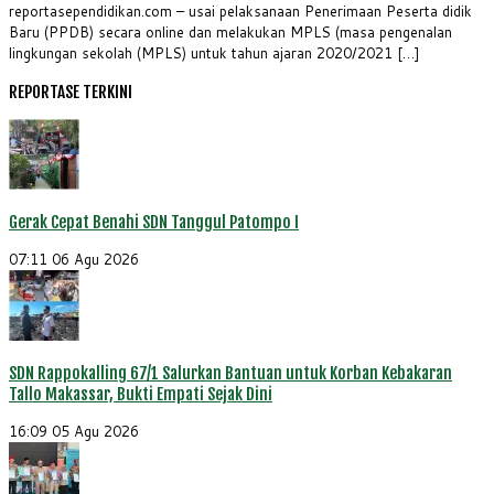
Share
reportasependidikan.com – usai pelaksanaan Penerimaan Peserta didik
Baru (PPDB) secara online dan melakukan MPLS (masa pengenalan
lingkungan sekolah (MPLS) untuk tahun ajaran 2020/2021 […]
REPORTASE TERKINI
Gerak Cepat Benahi SDN Tanggul Patompo I
07:11
06 Agu 2026
SDN Rappokalling 67/1 Salurkan Bantuan untuk Korban Kebakaran
Tallo Makassar, Bukti Empati Sejak Dini
16:09
05 Agu 2026