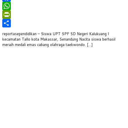
Facebook
WhatsApp
PrintFriendly
Share
reportasependidikan – Siswa UPT SPF SD Negeri Kalukuang I
kecamatan Tallo kota Makassar, Senandung Nacita siswa berhasil
meraih medali emas cabang olahraga taekwondo. […]