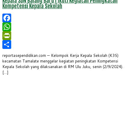
Kepala SDN Balang Baru I Ikuti Kegiatan Peningkatan
Kompetensi Kepala Sekolah
Facebook
WhatsApp
PrintFriendly
Share
reportasependidikan.com — Kelompok Kerja Kepala Sekolah (K3S)
kecamatan Tamalate menggelar kegiatan peningkatan Kompetensi
Kepala Sekolah yang dilaksanakan di RM Ulu Juku, senin (2/9/2024).
[…]