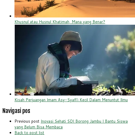
Khusnul atau Husnul Khatimah, Mana yang Benar?
Kisah Perjuangan Imam Asy-Syafi’i Kecil Dalam Menuntut Ilmu
Navigasi pos
Previous post
Inovasi Sehati SDI Borong Jambu I Bantu Siswa
yang Belum Bisa Membaca
Back to post list