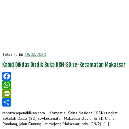
Telah Terbit
19/02/2020
Kabid Dikdas Disdik Buka KSN-SD se-Kecamatan Makassar
Facebook
WhatsApp
PrintFriendly
Share
reportasependidikan.com – Kompetisi Sains Nasional (KSN) tingkat
Sekolah Dasar (SD) se-kecamatan Makassar digelar di SD Ujung
Pandang, jalan Gunung Latimojong Makassar, rabu (19/2). […]