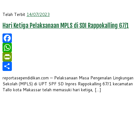
Telah Terbit
14/07/2023
Hari Ketiga Pelaksanaan MPLS di SDI Rappokalling 67/1
Facebook
WhatsApp
PrintFriendly
Share
reportasependidikan.com — Pelaksanaan Masa Pengenalan Lingkungan
Sekolah (MPLS) di UPT SPF SD Inpres Rappokalling 67/1 kecamatan
Tallo kota Makassar telah memasuki hari ketiga, […]