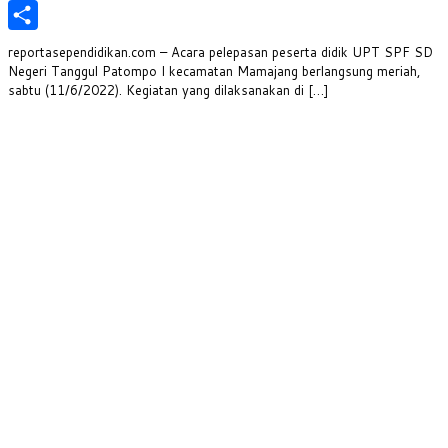
PrintFriendly
Share
reportasependidikan.com – Acara pelepasan peserta didik UPT SPF SD
Negeri Tanggul Patompo I kecamatan Mamajang berlangsung meriah,
sabtu (11/6/2022). Kegiatan yang dilaksanakan di […]