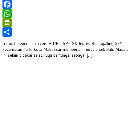
Facebook
WhatsApp
PrintFriendly
Share
rreportasependidika.com — UPT SPF SD Inpres Rappojalling 67/I
kecamatan Tallo kota Makassar membenahi musala sekolah. Masalah
ini selain dipakai salat, juga berfungsi sebagai […]