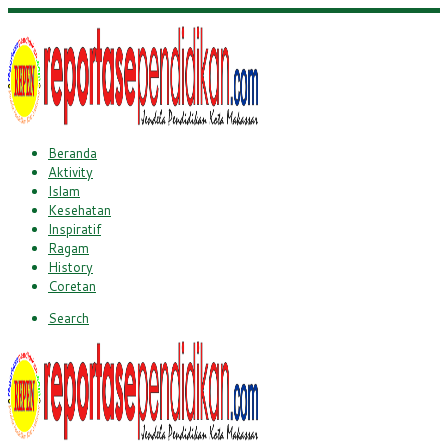
Beranda
Aktivity
Islam
Kesehatan
Inspiratif
Ragam
History
Coretan
Search