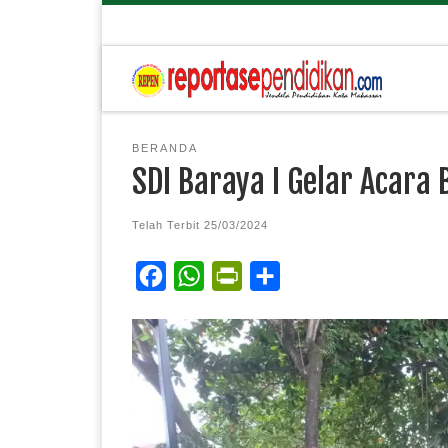
BERANDA
SDI Baraya I Gelar Acara
Telah Terbit
25/03/2024
F
W
P
S
a
h
r
h
c
a
i
a
e
t
n
r
b
s
t
e
o
A
F