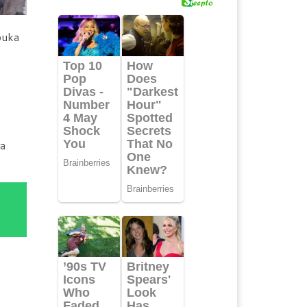
buka
ra