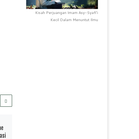
Kisah Perjuangan Imam Asy-Syafi’i
Kecil Dalam Menuntut Ilmu
Telah Terbit
19/05/2022
he
Tingkatkan Minat Baca
asi
Siswa, SDI Nipa-Nipa