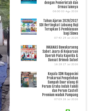
dengan Pemerintah dan
Ormas lainnya
06:00
03 Agu 2026
Tahun Ajaran 2026/2027
SDI Bertingkat Labuang Baji
Terapkan 5 Pembiasaan
bagi Siswa
07:43
29 Jul 2026
INKANAS Bawakaraeng
Sabet Juara di Kejuaraan
Daerah Piala Kapolda &
Dansat Brimob Sulsel
16:28
27 Jul 2026
Kepala SDN Rappocini
Prakarsai Pengelohan
Sampah Daur ulang di
Perum Graha Indah Famili
dan Perum Castell
Premium waduk Pampang
07:09
26 Jul 2026