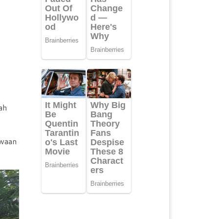
ah
qwaan