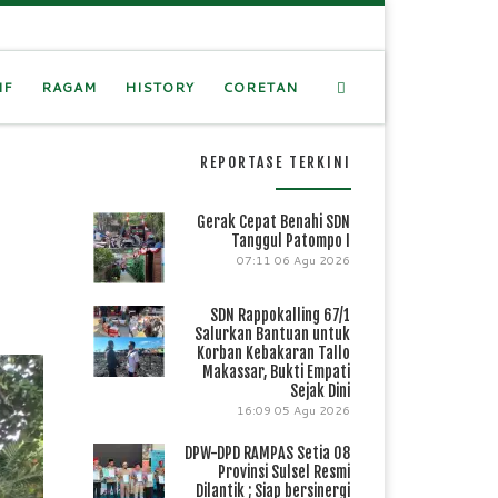
Search
IF
RAGAM
HISTORY
CORETAN
REPORTASE TERKINI
Gerak Cepat Benahi SDN
Tanggul Patompo I
07:11
06 Agu 2026
SDN Rappokalling 67/1
Salurkan Bantuan untuk
Korban Kebakaran Tallo
Makassar, Bukti Empati
Sejak Dini
16:09
05 Agu 2026
DPW-DPD RAMPAS Setia 08
Provinsi Sulsel Resmi
Dilantik ; Siap bersinergi