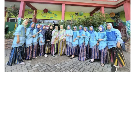
b
s
t
e
o
A
F
o
p
r
k
p
i
e
n
d
l
y