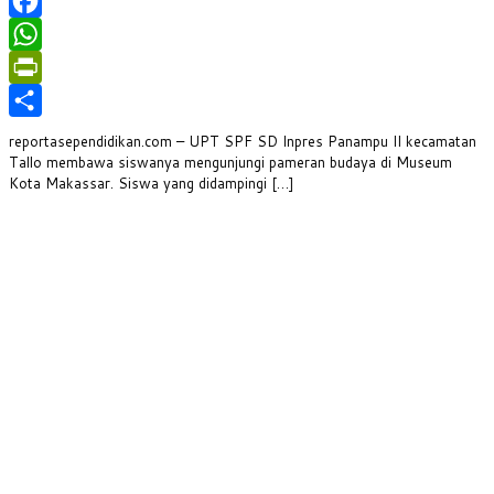
Facebook
WhatsApp
PrintFriendly
Share
reportasependidikan.com – UPT SPF SD Inpres Panampu II kecamatan
Tallo membawa siswanya mengunjungi pameran budaya di Museum
Kota Makassar. Siswa yang didampingi […]