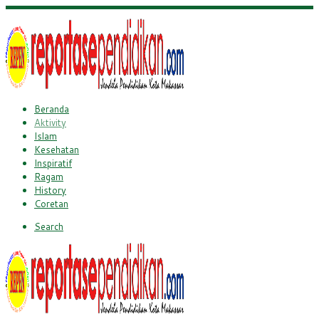
Beranda
Aktivity
Islam
Kesehatan
Inspiratif
Ragam
History
Coretan
Search