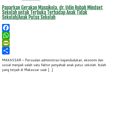
Paparkan Gerakan Massikola, dr. Udin Rubah Mindset
Sekolah untuk Terbuka Terhadap Anak Tidak
Sekolah/Anak Putus Sekolah
Facebook
WhatsApp
PrintFriendly
Share
MAKASSAR – Persoalan administrasi kependudukan, ekonomi dan
sosial menjadi salah satu faktor penyebab anak putus sekolah. Itulah
yang terjadi di Makassar saat […]