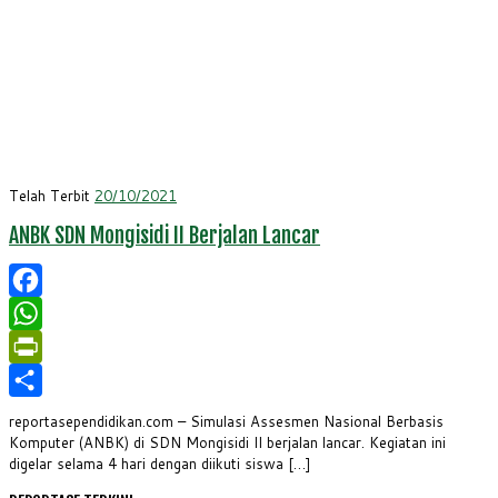
Telah Terbit
20/10/2021
ANBK SDN Mongisidi II Berjalan Lancar
Facebook
WhatsApp
PrintFriendly
Share
reportasependidikan.com – Simulasi Assesmen Nasional Berbasis
Komputer (ANBK) di SDN Mongisidi II berjalan lancar. Kegiatan ini
digelar selama 4 hari dengan diikuti siswa […]