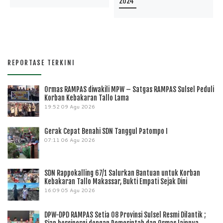
2024
REPORTASE TERKINI
Ormas RAMPAS diwakili MPW – Satgas RAMPAS Sulsel Peduli
Korban Kebakaran Tallo Lama
19:52
09 Agu 2026
Gerak Cepat Benahi SDN Tanggul Patompo I
07:11
06 Agu 2026
SDN Rappokalling 67/1 Salurkan Bantuan untuk Korban
Kebakaran Tallo Makassar, Bukti Empati Sejak Dini
16:09
05 Agu 2026
DPW-DPD RAMPAS Setia 08 Provinsi Sulsel Resmi Dilantik ;