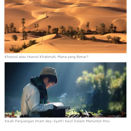
Khusnul atau Husnul Khatimah, Mana yang Benar?
Kisah Perjuangan Imam Asy-Syafi’i Kecil Dalam Menuntut Ilmu