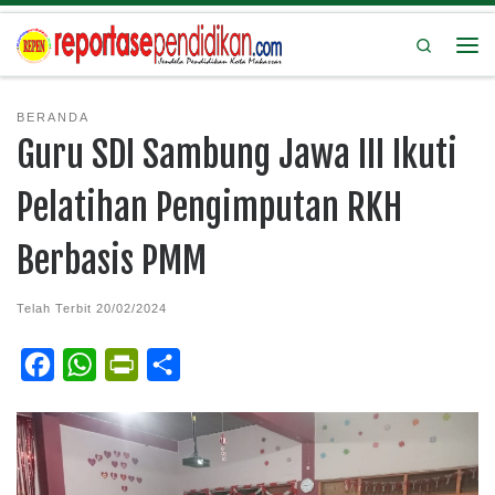
Search
BERANDA
Guru SDI Sambung Jawa III Ikuti
Pelatihan Pengimputan RKH
Berbasis PMM
Telah Terbit
20/02/2024
F
W
P
S
a
h
r
h
c
a
i
a
e
t
n
r